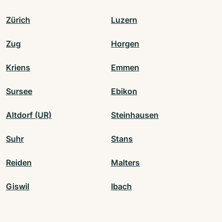
Zürich
Luzern
Zug
Horgen
Kriens
Emmen
Sursee
Ebikon
Altdorf (UR)
Steinhausen
Suhr
Stans
Reiden
Malters
Giswil
Ibach