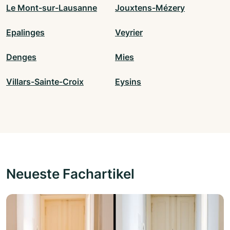
Le Mont-sur-Lausanne
Jouxtens-Mézery
Epalinges
Veyrier
Denges
Mies
Villars-Sainte-Croix
Eysins
Neueste Fachartikel