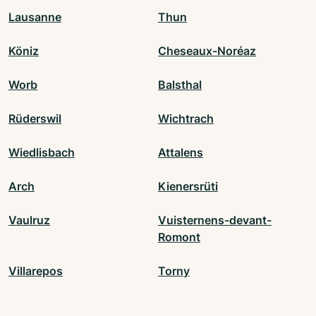
Lausanne
Thun
Köniz
Cheseaux-Noréaz
Worb
Balsthal
Rüderswil
Wichtrach
Wiedlisbach
Attalens
Arch
Kienersrüti
Vaulruz
Vuisternens-devant-
Romont
Villarepos
Torny