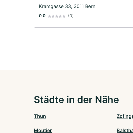
Bademeister · Massage
Kramgasse 33, 3011 Bern
0.0
(0)
Städte in der Nähe
Thun
Zofing
Moutier
Balstha