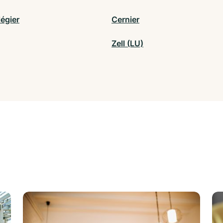
égier
Cernier
Zell (LU)