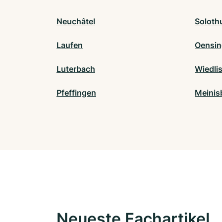
Neuchâtel
Soloth
Laufen
Oensi
Luterbach
Wiedli
Pfeffingen
Meinis
Neueste Fachartikel