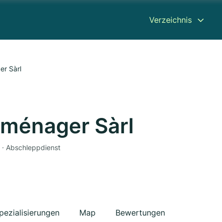
Verzeichnis
r Sàrl
oménager Sàrl
 · Abschleppdienst
pezialisierungen
Map
Bewertungen