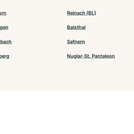
urn
Reinach (BL)
ngen
Balsthal
sbach
Safnern
berg
Nuglar-St. Pantaleon