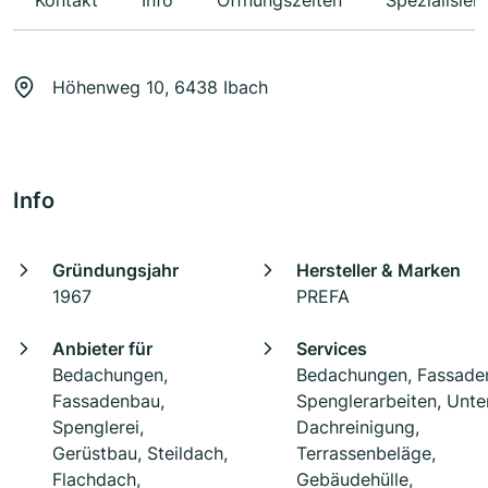
Kontakt
Info
Öffnungszeiten
Spezialisier
Höhenweg 10, 6438 Ibach
Info
Gründungsjahr
Hersteller & Marken
1967
PREFA
Anbieter für
Services
Bedachungen,
Bedachungen, Fassade
Fassadenbau,
Spenglerarbeiten, Unter
Spenglerei,
Dachreinigung,
Gerüstbau, Steildach,
Terrassenbeläge,
Flachdach,
Gebäudehülle,