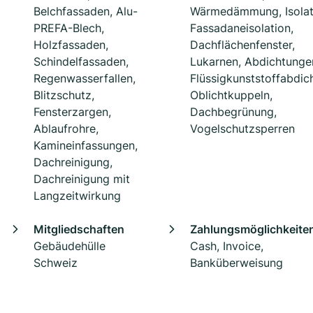
Belchfassaden, Alu-
Wärmedämmung, Isolat
PREFA-Blech,
Fassadaneisolation,
Holzfassaden,
Dachflächenfenster,
Schindelfassaden,
Lukarnen, Abdichtunge
Regenwasserfallen,
Flüssigkunststoffabdic
Blitzschutz,
Oblichtkuppeln,
Fensterzargen,
Dachbegrünung,
Ablaufrohre,
Vogelschutzsperren
Kamineinfassungen,
Dachreinigung,
Dachreinigung mit
Langzeitwirkung
Mitgliedschaften
Zahlungsmöglichkeite
Gebäudehülle
Cash, Invoice,
Schweiz
Banküberweisung