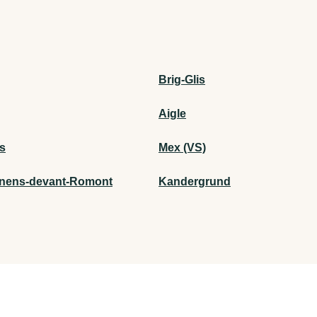
Brig-Glis
Aigle
ns
Mex (VS)
rnens-devant-Romont
Kandergrund