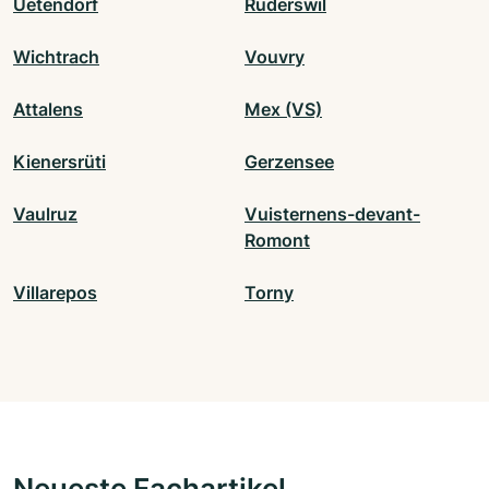
Uetendorf
Rüderswil
Wichtrach
Vouvry
Attalens
Mex (VS)
Kienersrüti
Gerzensee
Vaulruz
Vuisternens-devant-
Romont
Villarepos
Torny
Neueste Fachartikel