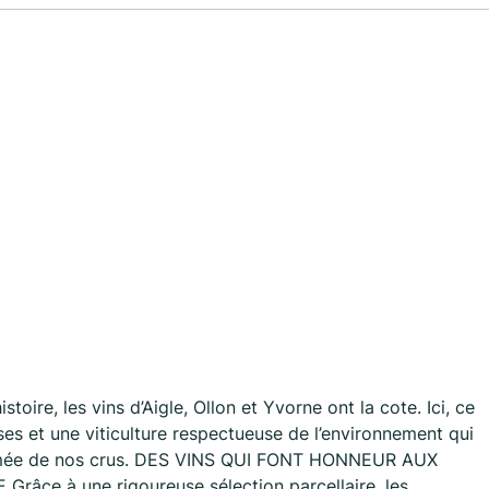
toire, les vins d’Aigle, Ollon et Yvorne ont la cote. Ici, ce
sses et une viticulture respectueuse de l’environnement qui
enommée de nos crus. DES VINS QUI FONT HONNEUR AUX
ce à une rigoureuse sélection parcellaire, les