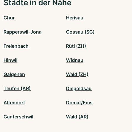
Städte in der Nähe
Chur
Herisau
Rapperswil-Jona
Gossau (SG)
Freienbach
Rüti (ZH)
Hinwil
Widnau
Galgenen
Wald (ZH)
Teufen (AR)
Diepoldsau
Altendorf
Domat/Ems
Ganterschwil
Wald (AR)