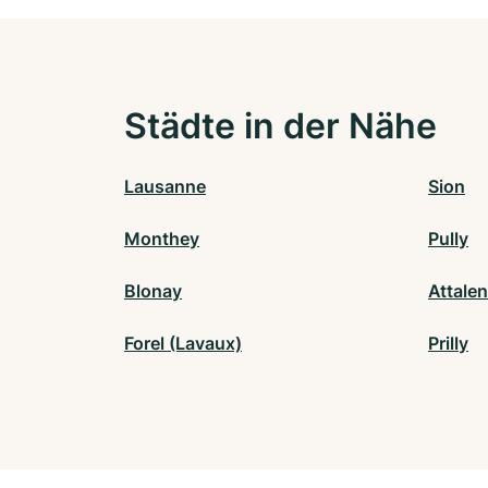
Städte in der Nähe
Lausanne
Sion
Monthey
Pully
Blonay
Attale
Forel (Lavaux)
Prilly