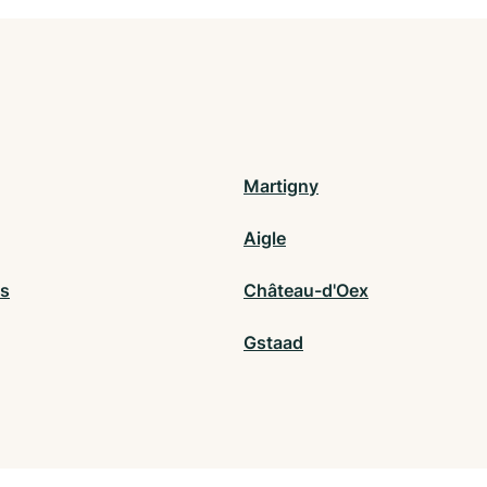
Martigny
Aigle
ns
Château-d'Oex
Gstaad