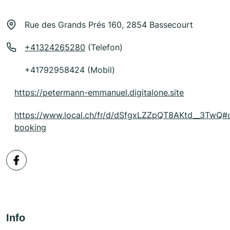
Rue des Grands Prés 160, 2854 Bassecourt
+41324265280
(Telefon)
+41792958424 (Mobil)
https://petermann-emmanuel.digitalone.site
https://www.local.ch/fr/d/dSfgxLZZpQT8AKtd__3TwQ#
booking
Info