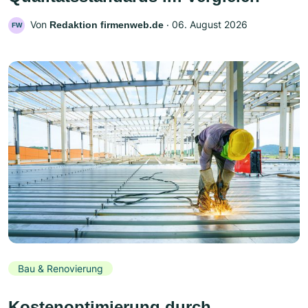
Von
‧
06. August 2026
Redaktion firmenweb.de
FW
Bau & Renovierung
Kostenoptimierung durch