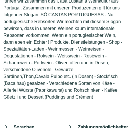
führen wir zusammen das Casa Lusitania Weinkultur aus
Portugal. Zusammen mit unseren Produzenten gilt für uns
folgender Slogan: SÓ CASTAS PORTUGUESAS - Nur
portugiesische Rebsorten Wir möchten mit diesem Slogan
bewirken, dass in unseren Weinen kaum internationale
Rebsorten vorkommen. Wenn ein portugiesischer Wein,
dann eben ein Echter ! Produkte, Dienstleistungen - Shop -
Spezialitäten-Laden - Weinmessen - Weinreisen -
Degustationen - Rotwein - Weisswein - Roséwein -
Schaumwein - Portwein - Oliven offen und in Dosen,
verschiedene Olivenöle - Gewürze -
Sardinen,Thon,Cavala,Pulpo etc. (in Dosen) - Stockfisch
(Bacalhau) gesalzen - Verschiedene Sorten von Käse -
Allerlei Würste (Paprikawurst) und Rohschinken - Kaffee,
Güetzli und Dessert (Puddings und Crèmen)
Sprachen
Zahlungsmöglichkeite