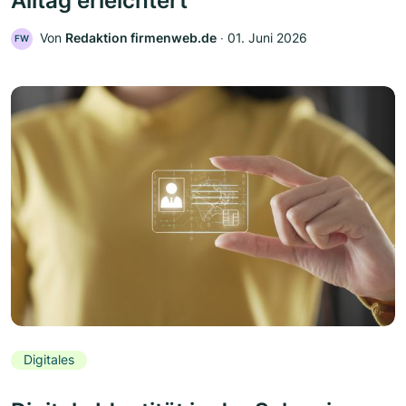
Alltag erleichtert
Von
Redaktion firmenweb.de
‧
01. Juni 2026
FW
Digitales