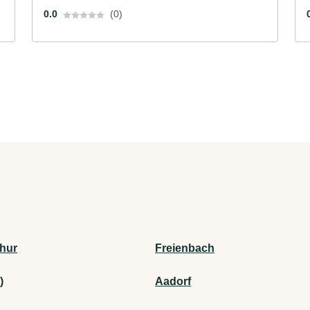
0.0
(0)
thur
Freienbach
)
Aadorf