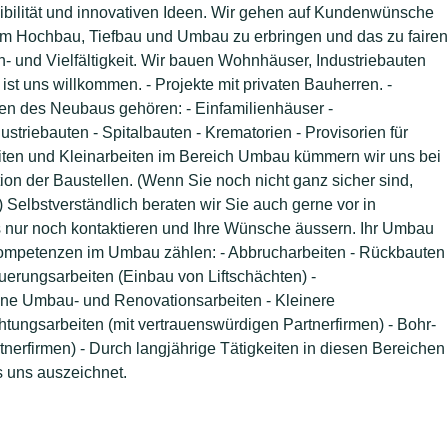
xibilität und innovativen Ideen. Wir gehen auf Kundenwünsche
n im Hochbau, Tiefbau und Umbau zu erbringen und das zu fairen
- und Vielfältigkeit. Wir bauen Wohnhäuser, Industriebauten
ist uns willkommen. - Projekte mit privaten Bauherren. -
hen des Neubaus gehören: - Einfamilienhäuser -
triebauten - Spitalbauten - Krematorien - Provisorien für
ten und Kleinarbeiten im Bereich Umbau kümmern wir uns bei
n der Baustellen. (Wenn Sie noch nicht ganz sicher sind,
 Selbstverständlich beraten wir Sie auch gerne vor in
 nur noch kontaktieren und Ihre Wünsche äussern. Ihr Umbau
kompetenzen im Umbau zählen: - Abbrucharbeiten - Rückbauten
euerungsarbeiten (Einbau von Liftschächten) -
ine Umbau- und Renovationsarbeiten - Kleinere
tungsarbeiten (mit vertrauenswürdigen Partnerfirmen) - Bohr-
nerfirmen) - Durch langjährige Tätigkeiten in diesen Bereichen
s uns auszeichnet.