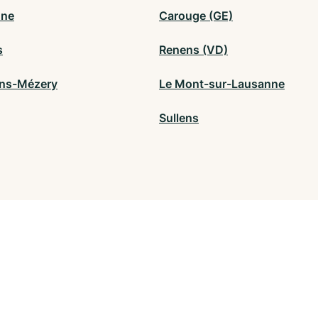
nne
Carouge (GE)
s
Renens (VD)
ns-Mézery
Le Mont-sur-Lausanne
Sullens