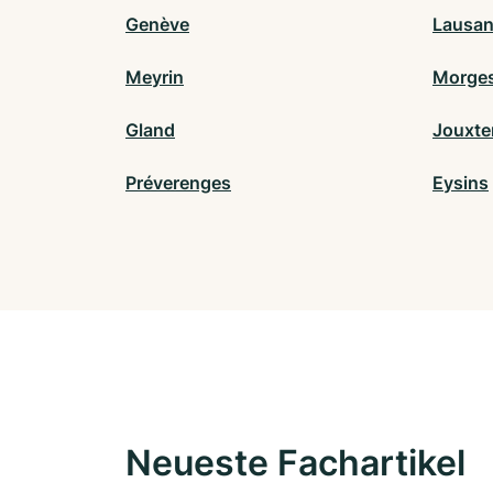
Genève
Lausa
Meyrin
Morge
Gland
Jouxte
Préverenges
Eysins
Neueste Fachartikel