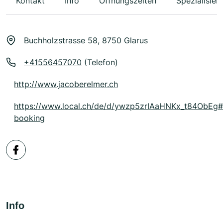
Kontakt
Info
Öffnungszeiten
Spezialisier
Buchholzstrasse 58, 8750 Glarus
+41556457070
(Telefon)
http://www.jacoberelmer.ch
https://www.local.ch/de/d/ywzp5zrIAaHNKx_t84ObEg
booking
Info