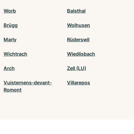
Worb
Balsthal
Brügg
Wolhusen
Marly
Rüderswil
Wichtrach
Wiedlisbach
Arch
Zell (LU)
Vuisternens-devant-
Villarepos
Romont