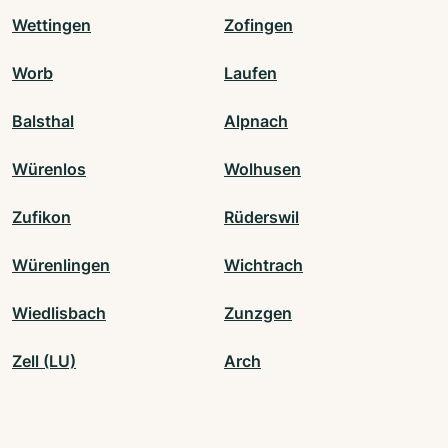
Wettingen
Zofingen
Worb
Laufen
Balsthal
Alpnach
Würenlos
Wolhusen
Zufikon
Rüderswil
Würenlingen
Wichtrach
Wiedlisbach
Zunzgen
Zell (LU)
Arch