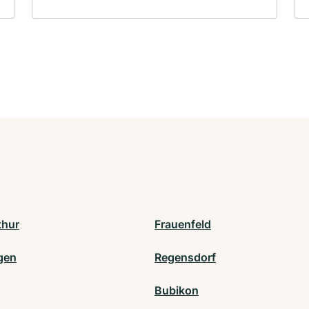
thur
Frauenfeld
gen
Regensdorf
Bubikon