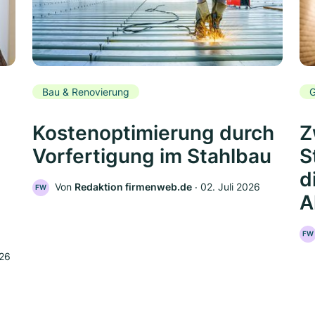
Bau & Renovierung
G
Kostenoptimierung durch
Z
Vorfertigung im Stahlbau
S
d
Von
Redaktion firmenweb.de
‧
02. Juli 2026
FW
A
FW
026