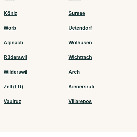
Köniz
Sursee
Worb
Uetendorf
Alpnach
Wolhusen
Rüderswil
Wichtrach
Wilderswil
Arch
Zell (LU)
Kienersrüti
Vaulruz
Villarepos