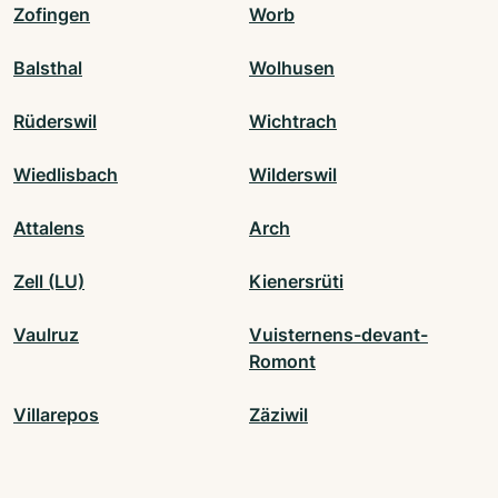
Zofingen
Worb
Balsthal
Wolhusen
Rüderswil
Wichtrach
Wiedlisbach
Wilderswil
Attalens
Arch
Zell (LU)
Kienersrüti
Vaulruz
Vuisternens-devant-
Romont
Villarepos
Zäziwil