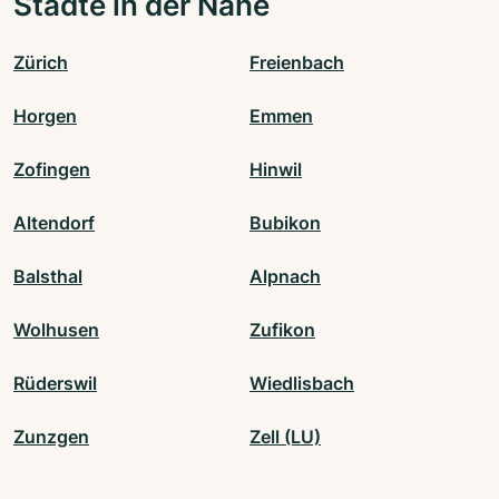
Städte in der Nähe
Zürich
Freienbach
Horgen
Emmen
Zofingen
Hinwil
Altendorf
Bubikon
Balsthal
Alpnach
Wolhusen
Zufikon
Rüderswil
Wiedlisbach
Zunzgen
Zell (LU)