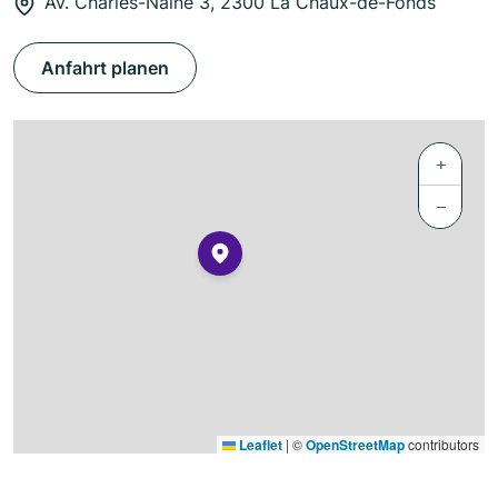
Av. Charles-Naine 3, 2300 La Chaux-de-Fonds
Anfahrt planen
+
−
Leaflet
|
©
OpenStreetMap
contributors