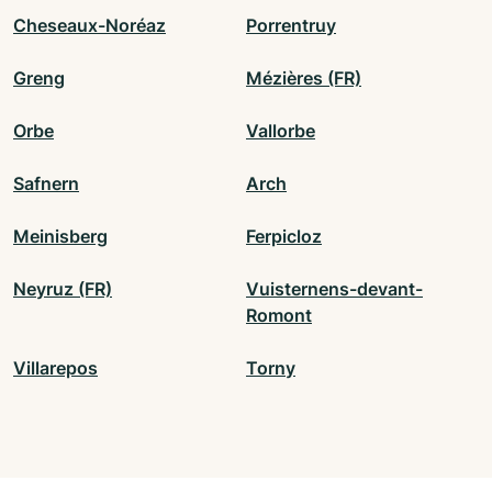
Cheseaux-Noréaz
Porrentruy
Greng
Mézières (FR)
Orbe
Vallorbe
Safnern
Arch
Meinisberg
Ferpicloz
Neyruz (FR)
Vuisternens-devant-
Romont
Villarepos
Torny