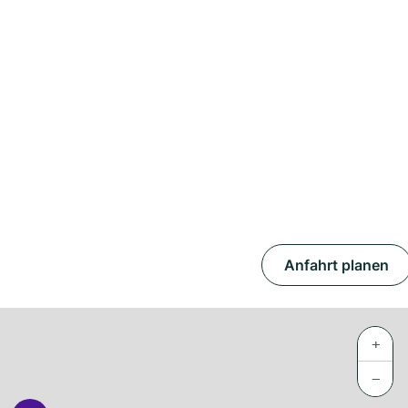
Anfahrt planen
+
−