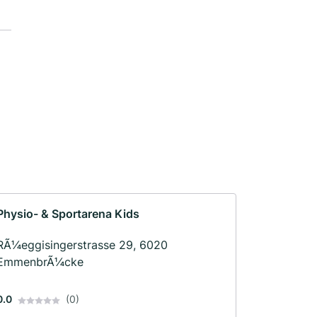
Physio- & Sportarena Kids
RÃ¼eggisingerstrasse 29, 6020
EmmenbrÃ¼cke
0.0
(0)