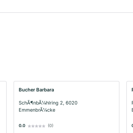
Bucher Barbara
SchÃ¶nbÃ¼hlring 2, 6020
EmmenbrÃ¼cke
0.0
(0)