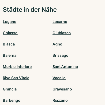
Städte in der Nähe
Lugano
Locarno
Chiasso
Giubiasco
Biasca
Agno
Balerna
Brissago
Morbio Inferiore
Sant'Antonino
Riva San Vitale
Vacallo
Grancia
Gravesano
Barbengo
Riazzino