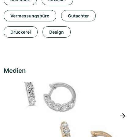
Vermessungsbüro
Gutachter
Druckerei
Design
Medien
next