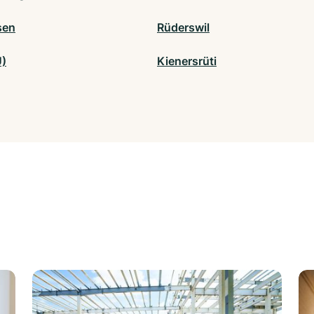
sen
Rüderswil
U)
Kienersrüti