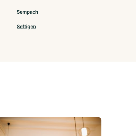
Sempach
Seftigen