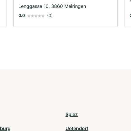
Brandschutz · Haustüren · Renovierung ·
Lenggasse 10, 3860 Meiringen
Sanierungen · Innenausbau
0.0
(0)
Spiez
burg
Uetendorf