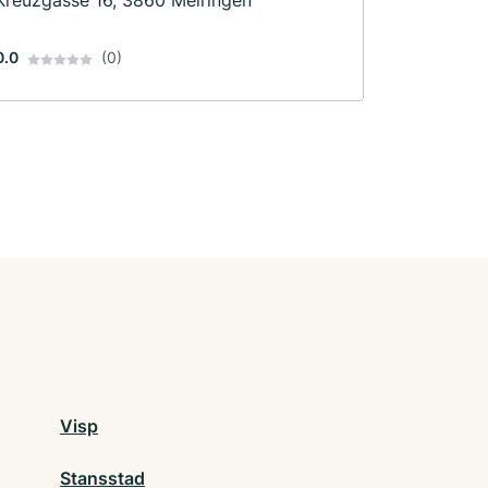
Kreuzgasse 16, 3860 Meiringen
0.0
(0)
Visp
Stansstad