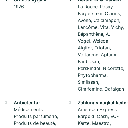
1976
La Roche-Posay,
Burgerstein, Clarins,
Avène, Calcimagon,
Lancôme, Vita, Vichy,
Bépanthène, A.
Vogel, Weleda,
Algifor, Triofan,
Voltarene, Aptamil,
Bimbosan,
Perskindol, Nicorette,
Phytopharma,
Similasan,
Cimifemine, Dafalgan
Anbieter für
Zahlungsmöglichkeite
Médicaments,
American Express,
Produits parfumerie,
Bargeld, Cash, EC-
Produits de beauté,
Karte, Maestro,