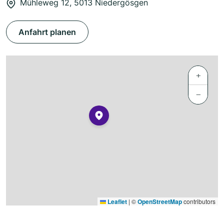
Mühleweg 12, 5013 Niedergösgen
Anfahrt planen
+
−
Leaflet
|
©
OpenStreetMap
contributors