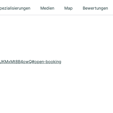
pezialisierungen
Medien
Map
Bewertungen
Z8UJKMxMt8B4owQ#open-booking