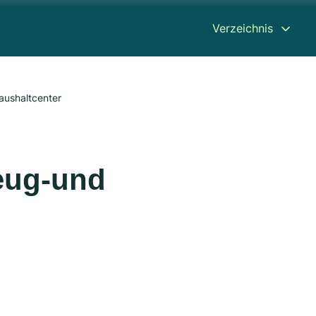
Verzeichnis
ushaltcenter
eug-und