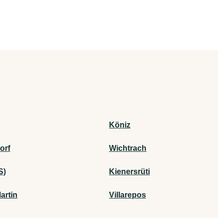
Köniz
orf
Wichtrach
S)
Kienersrüti
artin
Villarepos