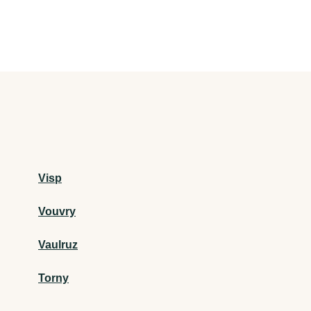
Visp
Vouvry
Vaulruz
Torny