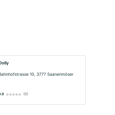
Dolly
Bahnhofstrasse 10, 3777 Saanenmöser
(0)
0.0