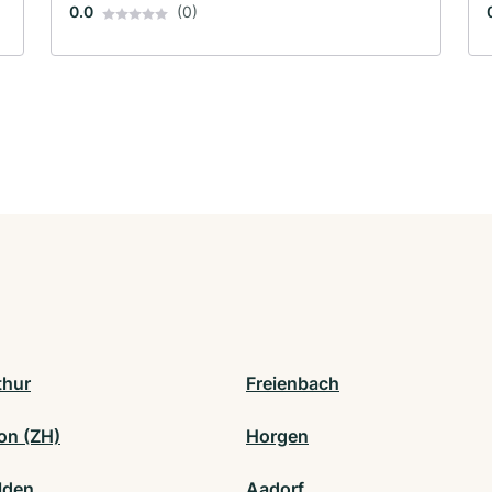
0.0
(0)
thur
Freienbach
on (ZH)
Horgen
lden
Aadorf