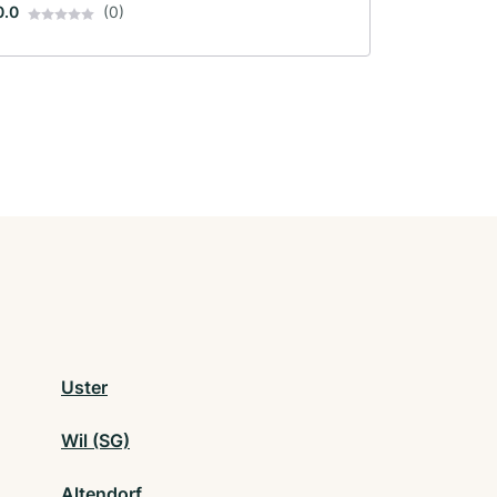
0.0
(0)
Uster
Wil (SG)
Altendorf