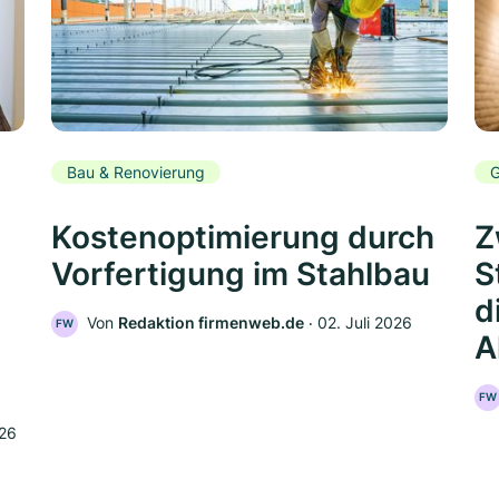
Bau & Renovierung
G
Kostenoptimierung durch
Z
Vorfertigung im Stahlbau
S
d
Von
Redaktion firmenweb.de
‧
02. Juli 2026
FW
A
FW
026