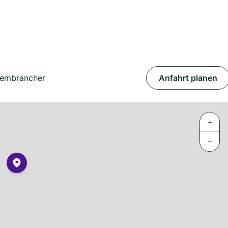
Sembrancher
Anfahrt planen
+
−