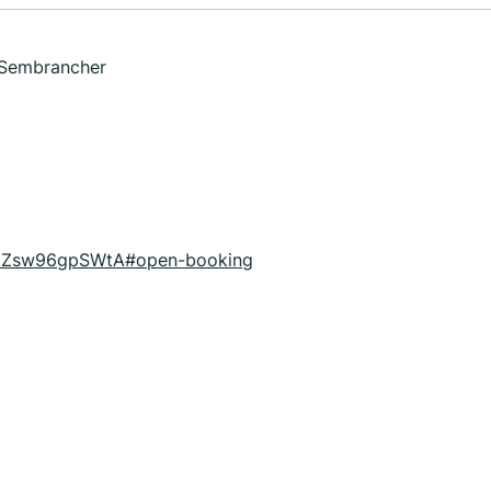
 Sembrancher
Q51Zsw96gpSWtA#open-booking