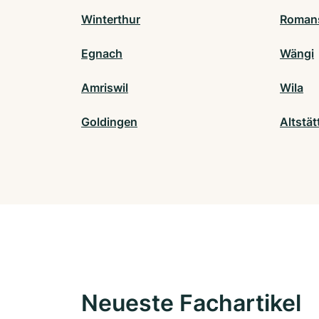
Winterthur
Roman
Egnach
Wängi
Amriswil
Wila
Goldingen
Altstä
Neueste Fachartikel