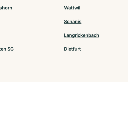
shorn
Wattwil
Schänis
Langrickenbach
tten SG
Dietfurt