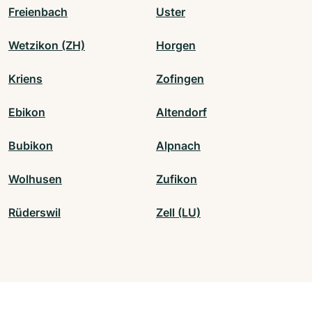
Freienbach
Uster
Wetzikon (ZH)
Horgen
Kriens
Zofingen
Ebikon
Altendorf
Bubikon
Alpnach
Wolhusen
Zufikon
Rüderswil
Zell (LU)