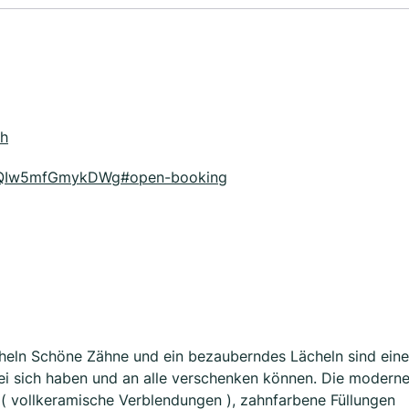
ch
9SQIw5mfGmykDWg#open-booking
eln Schöne Zähne und ein bezauberndes Lächeln sind eine
ei sich haben und an alle verschenken können. Die modern
 ( vollkeramische Verblendungen ), zahnfarbene Füllungen