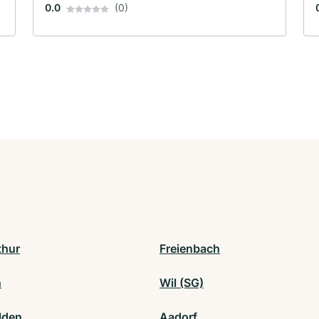
0.0
(0)
thur
Freienbach
n
Wil (SG)
lden
Aadorf