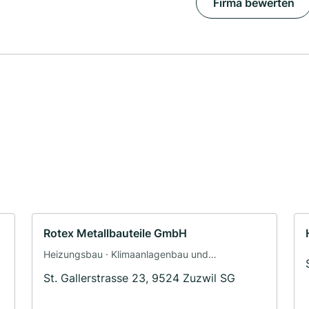
Firma bewerten
Rotex Metallbauteile GmbH
Heizungsbau · Klimaanlagenbau und
Lüftungsbau · Klimatechnik · Fensterbau ·
St. Gallerstrasse 23, 9524 Zuzwil SG
Schädlingsvernichtung