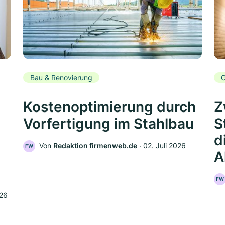
Bau & Renovierung
G
Kostenoptimierung durch
Z
Vorfertigung im Stahlbau
S
d
Von
Redaktion firmenweb.de
‧
02. Juli 2026
FW
A
FW
026